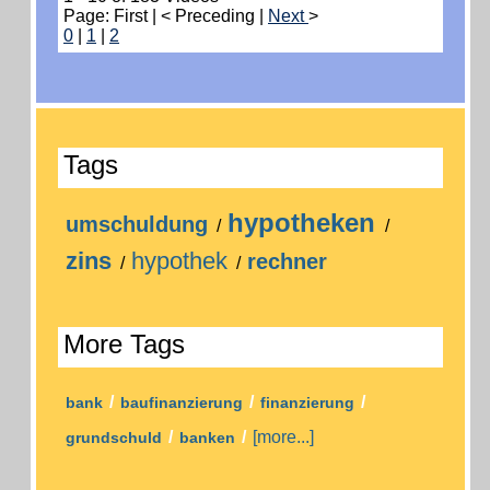
Page: First | < Preceding |
Next
>
0
|
1
|
2
Tags
hypotheken
umschuldung
/
/
zins
hypothek
rechner
/
/
More Tags
/
/
/
bank
baufinanzierung
finanzierung
/
/
[more...]
grundschuld
banken