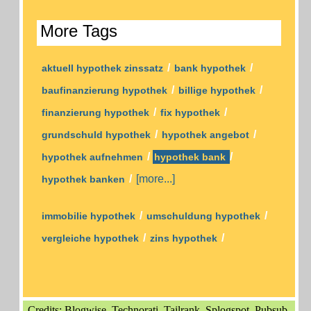
More Tags
/
/
aktuell hypothek zinssatz
bank hypothek
/
/
baufinanzierung hypothek
billige hypothek
/
/
finanzierung hypothek
fix hypothek
/
/
grundschuld hypothek
hypothek angebot
/
/
hypothek aufnehmen
hypothek bank
/
[more...]
hypothek banken
/
/
immobilie hypothek
umschuldung hypothek
/
/
vergleiche hypothek
zins hypothek
Credits: Blogwise, Technorati, Tailrank, Splogspot, Pubsub,