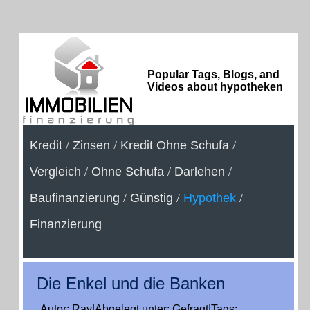
Popular Tags, Blogs, and
Videos about hypotheken
Kredit
/
Zinsen
/
Kredit Ohne Schufa
/
Vergleich
/
Ohne Schufa
/
Darlehen
/
Baufinanzierung
/
Günstig
/
Hypothek
/
Finanzierung
Die Enkel und die Banken
Autor: Ray|Abgelegt unter: Gefragt|Tags: