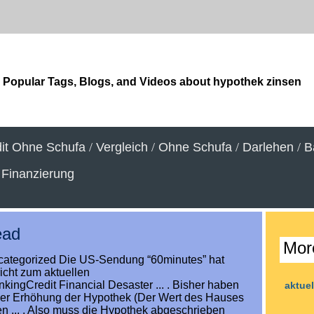
Popular Tags, Blogs, and Videos about hypothek zinsen
it Ohne Schufa
/
Vergleich
/
Ohne Schufa
/
Darlehen
/
B
/
Finanzierung
ead
Mor
ncategorized Die US-Sendung “60minutes” hat
icht zum aktuellen
ngCredit Financial Desaster ... . Bisher haben
aktue
iner Erhöhung der Hypothek (Der Wert des Hauses
gen ... . Also muss die Hypothek abgeschrieben