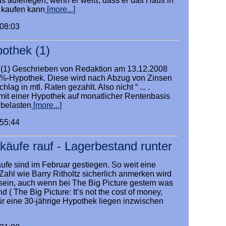
s auferlegen, wenn er weiß, dass er das Haus in
 kaufen kann
[more...]
:08:03
othek (1)
(1) Geschrieben von Redaktion am 13.12.2008
. %-Hypothek. Diese wird nach Abzug von Zinsen
ag in mtl. Raten gezahlt. Also nicht “ ... .
it einer Hypothek auf monatlicher Rentenbasis
belasten
[more...]
:55:44
äufe rauf - Lagerbestand runter
e sind im Februar gestiegen. So weit eine
Zahl wie Barry Ritholtz sicherlich anmerken wird
 sein, auch wenn bei The Big Picture gestern was
 ( The Big Picture: It’s not the cost of money,
für eine 30-jährige Hypothek liegen inzwischen