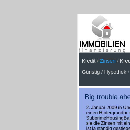
Kredit
/
Zinsen
/
Kred
Günstig
/
Hypothek
Big trouble ah
2. Januar 2009 in U
einen Hintergrundber
SubprimeHousingBanki
sie die Zinsen mit e
ist ja ständig gestie