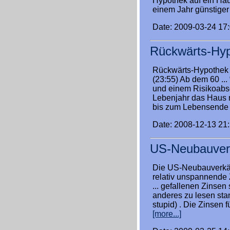
Hypothek auf ein Hau
einem Jahr günstiger
Date: 2009-03-24 17
Rückwärts-Hyp
Rückwärts-Hypothek 
(23:55) Ab dem 60 ..
und einem Risikoabschl
Lebenjahr das Haus m
bis zum Lebensende 
Date: 2008-12-13 21
US-Neubauverk
Die US-Neubauverkäuf
relativ unspannende 
... gefallenen Zinsen
anderes zu lesen stand
stupid) . Die Zinsen 
[more...]