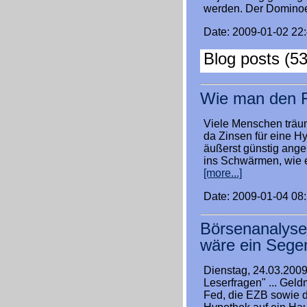
werden. Der Dominoef
Date: 2009-01-02 22
Blog posts (53
Wie man den F
Viele Menschen träu
da Zinsen für eine H
äußerst günstig ange
ins Schwärmen, wie e
[more...]
Date: 2009-01-04 08
Börsenanalyse:
wäre ein Sege
Dienstag, 24.03.2009 
Leserfragen" ... Ge
Fed, die EZB sowie d