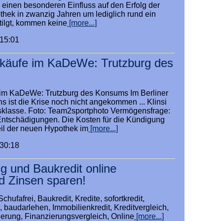
inen besonderen Einfluss auf den Erfolg der
thek in zwanzig Jahren um lediglich rund ein
etilgt, kommen keine
[more...]
:15:01
käufe im KaDeWe: Trutzburg des
im KaDeWe: Trutzburg des Konsums Im Berliner
 ist die Krise noch nicht angekommen ... Klinsi
sklasse. Foto: Team2sportphoto Vermögensfrage:
 Entschädigungen. Die Kosten für die Kündigung
eil der neuen Hypothek im
[more...]
:30:18
g und Baukredit online
d Zinsen sparen!
chufafrei, Baukredit, Kredite, sofortkredit,
 baudarlehen, Immobilienkredit, Kreditvergleich,
erung, Finanzierungsvergleich, Online
[more...]