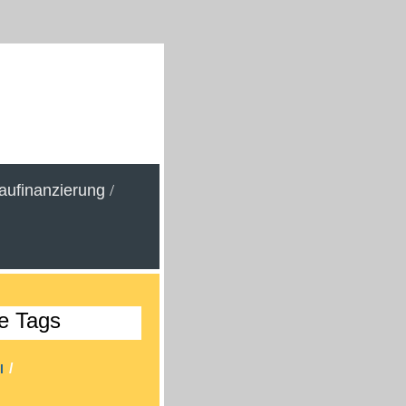
aufinanzierung
/
e Tags
/
ll