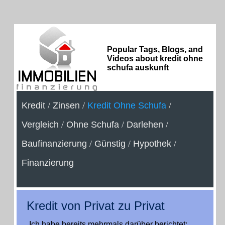
Popular Tags, Blogs, and
Videos about kredit ohne
schufa auskunft
Kredit
/
Zinsen
/
Kredit Ohne Schufa
/
Vergleich
/
Ohne Schufa
/
Darlehen
/
Baufinanzierung
/
Günstig
/
Hypothek
/
Finanzierung
Kredit von Privat zu Privat
Ich habe bereits mehrmals darüber berichtet: