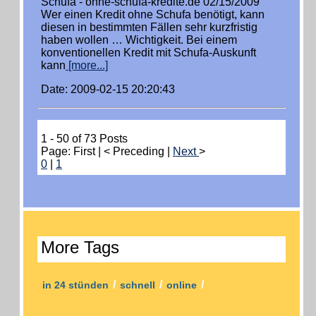
Schufa - ohne-schufa-kredite.de 02/15/2009
Wer einen Kredit ohne Schufa benötigt, kann
diesen in bestimmten Fällen sehr kurzfristig
haben wollen … Wichtigkeit. Bei einem
konventionellen Kredit mit Schufa-Auskunft
kann
[more...]
Date: 2009-02-15 20:20:43
1 - 50 of 73 Posts
Page: First | < Preceding |
Next
>
0
|
1
More Tags
/
/
/
in 24 stünden
schnell
online