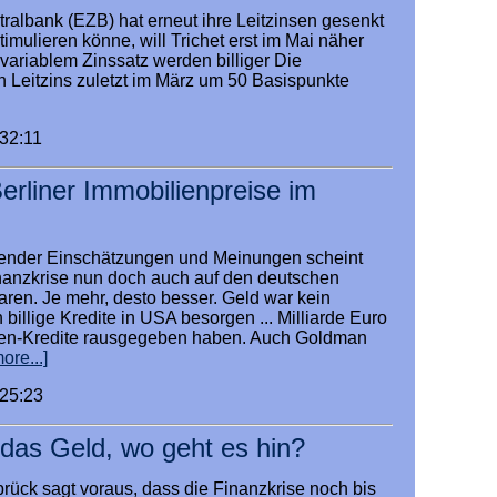
ralbank (EZB) hat erneut ihre Leitzinsen gesenkt
timulieren könne, will Trichet erst im Mai näher
t variablem Zinssatz werden billiger Die
n Leitzins zuletzt im März um 50 Basispunkte
:32:11
Berliner Immobilienpreise im
ender Einschätzungen und Meinungen scheint
inanzkrise nun doch auch auf den deutschen
aren. Je mehr, desto besser. Geld war kein
billige Kredite in USA besorgen ... Milliarde Euro
lien-Kredite rausgegeben haben. Auch Goldman
ore...]
:25:23
as Geld, wo geht es hin?
brück sagt voraus, dass die Finanzkrise noch bis