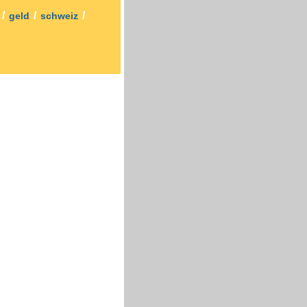
/
/
/
t
geld
schweiz