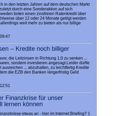
h in den letzten Jahren auf dem deutschen Markt
zuletzt durch eine Sonderaktion auf sich
eden boten einen zinsfreien Ratenkredit über
hlweise über 12 oder 24 Monate getilgt werden
allerdings weit mehr zu bieten als nur billige
:09:47
en – Kredite noch billiger
vor, die Leitzinsen in Richtung 1,0 zu senken ...
paren, sondern investieren angesagt.Leider dürfte
 ausreichen ... abzuhalten, zu leichtfertig Kredite
dem die EZB den Banken längerfristig Geld
:12:51
r Finanzkrise für unser
l lernen können
nanzkriese etwas an - hier im Internet Briefing? 1