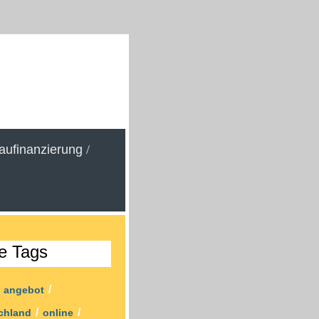
aufinanzierung
/
e Tags
/
/
angebot
/
/
chland
online