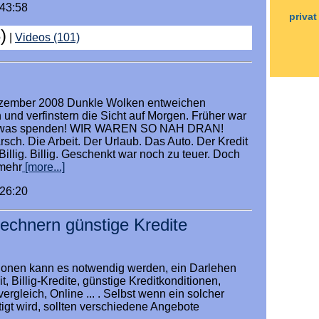
:43:58
priva
)
|
Videos (101)
ezember 2008 Dunkle Wolken entweichen
und verfinstern die Sicht auf Morgen. Früher war
... was spenden! WIR WAREN SO NAH DRAN!
sch. Die Arbeit. Der Urlaub. Das Auto. Der Kredit
. Billig. Billig. Geschenkt war noch zu teuer. Doch
 mehr
[more...]
:26:20
rechnern günstige Kredite
ionen kann es notwendig werden, ein Darlehen
t, Billig-Kredite, günstige Kreditkonditionen,
vergleich, Online ... . Selbst wenn ein solcher
igt wird, sollten verschiedene Angebote