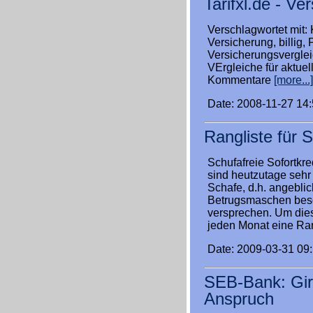
Tarifxl.de - V
Verschlagwortet mit: 
Versicherung, billig,
Versicherungsverglei
VErgleiche für aktue
Kommentare
[more...]
Date: 2008-11-27 14
Rangliste für S
Schufafreie Sofortkre
sind heutzutage sehr 
Schafe, d.h. angeblich
Betrugsmaschen beso
versprechen. Um die
jeden Monat eine Ran
Date: 2009-03-31 09
SEB-Bank: Giro
Anspruch