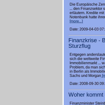
Die Europäische Zent
... den Finanzsektor s
erläutern. Kredite mi
Notenbank hatte ihre
[more...]
Date: 2009-04-03 07
Finanzkrise - 
Sturzflug
Entgegen anderslaut
sich die weltweite F
Immobilienmarkt ... w
Problem, da man sich 
in Berlin als Immobi
Sachs und Morgan
[m
Date: 2008-09-30 09
Woher kommt d
Finanzminister Stein