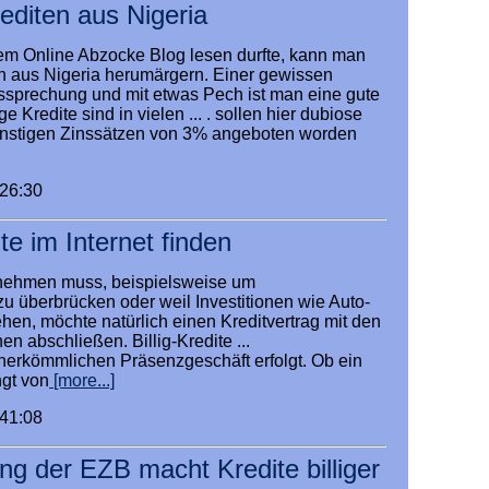
rediten aus Nigeria
em Online Abzocke Blog lesen durfte, kann man
en aus Nigeria herumärgern. Einer gewissen
tssprechung und mit etwas Pech ist man eine gute
ge Kredite sind in vielen ... . sollen hier dubiose
günstigen Zinssätzen von 3% angeboten worden
:26:30
te im Internet finden
fnehmen muss, beispielsweise um
zu überbrücken oder weil Investitionen wie Auto-
hen, möchte natürlich einen Kreditvertrag mit den
en abschließen. Billig-Kredite ...
herkömmlichen Präsenzgeschäft erfolgt. Ob ein
ngt von
[more...]
:41:08
ng der EZB macht Kredite billiger