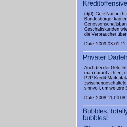
Kreditoffensiv
(djd). Gute Nachrich
Bundesbürger kaufen i
Genossenschaftsbanke
Geschäftskunden wie 
die Verbraucher über 
Date: 2009-03-01 11
Privater Darle
Auch bei der Geldleih
man darauf achten, e
P2P Kredit-Marktplät
zwischengeschaltete B
sinnvoll, um weitere 
Date: 2008-11-04 08
Bubbles, total
bubbles!