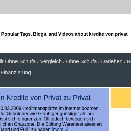
Popular Tags, Blogs, and Videos about kredite von privat
it Ohne Schufa
/
Vergleich
/
Ohne Schufa
/
Darlehen
/
B
/
Finanzierung
n Kredite von Privat zu Privat
10.02.2009Kreditmarktplätze im Internet boomen.
für Schuldner wie Gläubiger günstiger als bei
ässt sich eingrenzen. Oft jedoch bewegen sich
tlichen Grauzone. Die Stiftung Warentest attestiert
“Hand und Fuß” zu haben
[more...]