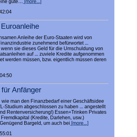
 eine gute…
[more...]
:42:04
r Euroanleihe
nsamen Anleihe der Euro-Staaten wird von
Finanzindustrie zunehmend befürwortet ...
, wenn sie dieses Geld für die Umschuldung von
aatsanleihen auf ... zuviele Kredite aufgenommen
tet werden müssen, bzw. eigentlich müssen deren
:04:50
 für Anfänger
e wie man den Finanzbedarf einer Geschäftsidee
WL-Studium abgeschlossen zu haben ... angestellt
und Rentenversicherung!) Essen+Trinken Privates
 Fremdkapital (Kredite, Darlehen, usw.)
: Genügend Bargeld, um auch bei
[more...]
:55:01