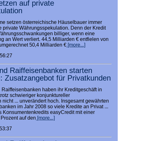
tzen auf private
lation
me setzen österreichische Häuselbauer immer
re private Währungsspekulation. Denn der Kredit
Währungsschwankungen billiger, wenn eine
an Wert verliert. 44,5 Milliarden € entfielen von
mgerechnet 50,4 Milliarden €
[more...]
:56:27
nd Raiffeisenbanken starten
e: Zusatzangebot für Privatkunden
Raiffeisenbanken haben ihr Kreditgeschäft in
rotz schwieriger konjunktureller
icht ... unverändert hoch. Insgesamt gewährten
nken im Jahr 2008 so viele Kredite an Privat ...
 Konsumentenkredits easyCredit mit einer
 Prozent auf den
[more...]
:53:37