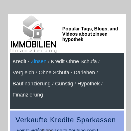
Popular Tags, Blogs, and
Videos about zinsen
hypothek
Kredit
/
Zinsen
/
Kredit Ohne Schufa
/
Vergleich
/
Ohne Schufa
/
Darlehen
/
Baufinanzierung
/
Günstig
/
Hypothek
/
Finanzierung
Verkaufte Kredite Sparkassen
voir la vidéo
None
[ go to Youtube.com ]