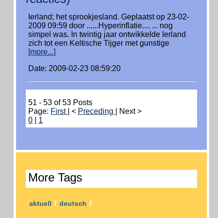
Ierland; het sprookjesland. Geplaatst op 23-02-
2009 09:59 door ......Hyperinflatie.... ... nog
simpel was. In twintig jaar ontwikkelde Ierland
zich tot een Keltische Tijger met gunstige
[more...]
Date: 2009-02-23 08:59:20
51 - 53 of 53 Posts
Page:
First
| <
Preceding
| Next >
0
|
1
More Tags
/
/
aktuell
deutsch