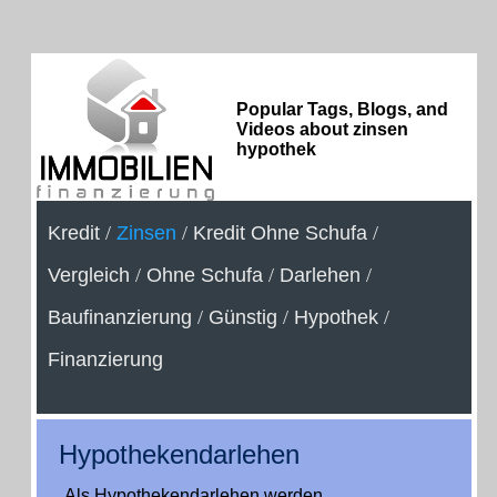
Popular Tags, Blogs, and
Videos about zinsen
hypothek
Kredit
/
Zinsen
/
Kredit Ohne Schufa
/
Vergleich
/
Ohne Schufa
/
Darlehen
/
Baufinanzierung
/
Günstig
/
Hypothek
/
Finanzierung
Hypothekendarlehen
Als Hypothekendarlehen werden