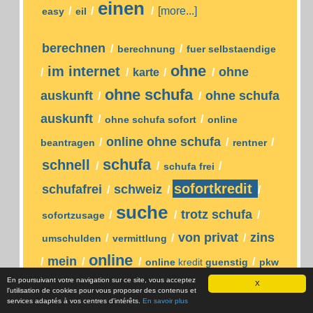
einen
/
/
/
[more...]
easy
eil
berechnen
/
/
berechnung
fuer selbstaendige
ohne
im internet
ohne
/
/
karte
/
/
ohne schufa
auskunft
ohne schufa
/
/
auskunft
/
/
ohne schufa sofort
online
online ohne schufa
/
/
/
beantragen
rentner
schufa
schnell
/
/
/
schufa frei
sofortkredit
schufafrei
schweiz
/
/
/
suche
trotz schufa
/
/
/
sofortzusage
von privat
zins
/
/
/
umschulden
vermittlung
online
mein
/
/
/
/
online
kredit
guenstig
pkw
En poursuivant votre navigation sur ce site, vous acceptez
schufafreier
schweizer
/
/
/
sofort
kredit
X
l'utilisation de cookies pour vous proposer des contenus et
services adaptés à vos centres d'intérêts.
En savoir plus
umschuldung
/
/
/
ohne schufa
student