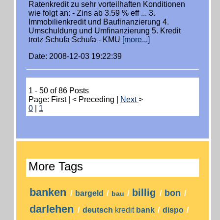
Ratenkredit zu sehr vorteilhaften Konditionen
wie folgt an: - Zins ab 3.59 % eff ... 3.
Immobilienkredit und Baufinanzierung 4.
Umschuldung und Umfinanzierung 5. Kredit
trotz Schufa Schufa - KMU
[more...]
Date: 2008-12-03 19:22:39
1 - 50 of 86 Posts
Page: First | < Preceding |
Next
>
0
|
1
More Tags
banken
billig
bon
/
bargeld
/
/
/
/
bau
darlehen
/
deutsch
kredit
bank
/
dispo
/