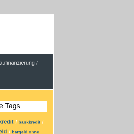
aufinanzierung
/
e Tags
kredit
/
/
bankkredit
eld
/
bargeld ohne