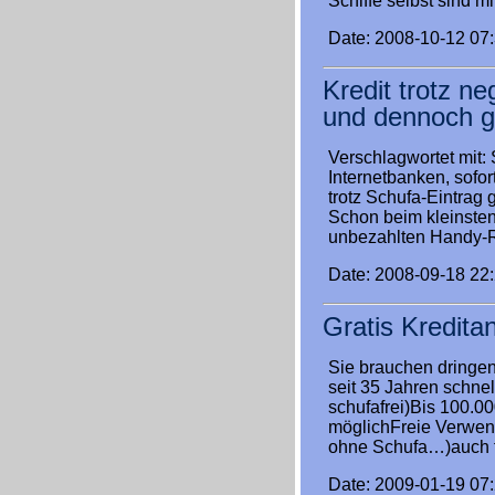
Schiffe selbst sind m
Date: 2008-10-12 07
Kredit trotz ne
und dennoch g
Verschlagwortet mit: 
Internetbanken, sofor
trotz Schufa-Eintrag g
Schon beim kleinsten
unbezahlten Handy-
Date: 2008-09-18 22
Gratis Kredita
Sie brauchen dringen
seit 35 Jahren schnel
schufafrei)Bis 100.0
möglichFreie Verwend
ohne Schufa…)auch fü
Date: 2009-01-19 07