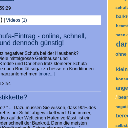
schuf
:59:29
barkr
)
|
Videos (1)
beamt
hufa-Eintrag - online, schnell,
ratenk
s und dennoch günstig!
da
rotz negativer Schufa bei der Hausbank?
ohne
viele mittelgrosse Geldhäuser und
 Kredite und Darlehen trotz kleinerer Schufa-
je nach Bonität sogar zu besseren Konditionen
klei
 Finanzunternehmen
[more...]
konsu
:12:54
ang
stikkette?
/
bea
negat
tte? " ... Dazu müssen Sie wissen, dass 90% des
ehrs per Schiff abgewickelt wird. Und immer,
ber
dwo auf der Welt einen Hafen verlässt, ist ein
eeder schnell der Bankrott. Denn die meisten
selbs