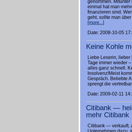
genommen. Mitunter 
einmal hat man mehr
finanzieren sind. We
geht, sollte man übe
[more...]
Date: 2008-10-05 17
Keine Kohle m
Liebe Leserin, lieber
Tage immer wieder –
alles ganz schnell. K
Insolvenz!Meist kommt
Gespräch. Beliebte A
sprengt die vertretba
Date: 2009-02-11 14
Citibank — hei
mehr Citibank
Citibank — verkauft, 
Unternehmen dazu, sic