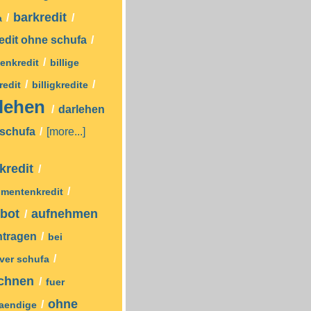
barkredit
/
/
a
edit ohne schufa
/
/
enkredit
billige
/
/
redit
billigkredite
rlehen
/
darlehen
 schufa
/
[more...]
nkredit
/
/
mentenkredit
ebot
aufnehmen
/
ntragen
/
bei
/
iver schufa
echnen
/
fuer
ohne
/
taendige