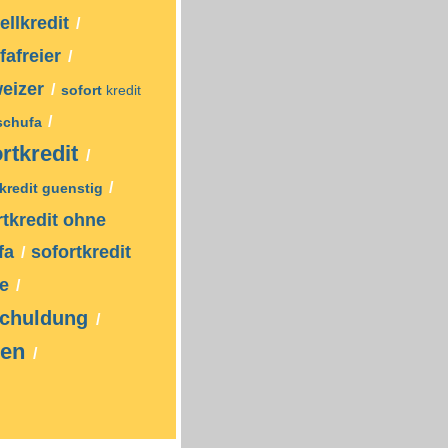
ellkredit
/
fafreier
/
eizer
/
sofort
kredit
/
schufa
rtkredit
/
/
tkredit guenstig
rtkredit ohne
fa
sofortkredit
/
ne
/
chuldung
/
sen
/