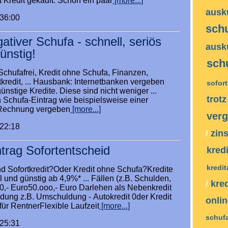
it Kredit gekauft. Schon ein paar
[more...]
ausk
:36:00
sch
gativer Schufa - schnell, seriös
ausk
ünstig!
sch
Schufafrei, Kredit ohne Schufa, Finanzen,
tkredit, ... Hausbank: Internetbanken vergeben
sofor
ünstige Kredite. Diese sind nicht weniger ...
trot
 Schufa-Eintrag wie beispielsweise einer
Rechnung vergeben
[more...]
verg
:22:18
zin
/
ntrag Sofortentscheid
kred
kredi
d Sofortkredit?Oder Kredit ohne Schufa?Kredite
l und günstig ab 4,9%* ... Fällen (z.B. Schulden,
kre
/
00,- Euro50.ooo,- Euro Darlehen als Nebenkredit
ung z.B. Umschuldung - Autokredit 0der Kredit
onli
r RentnerFlexible Laufzeit
[more...]
schuf
:25:31