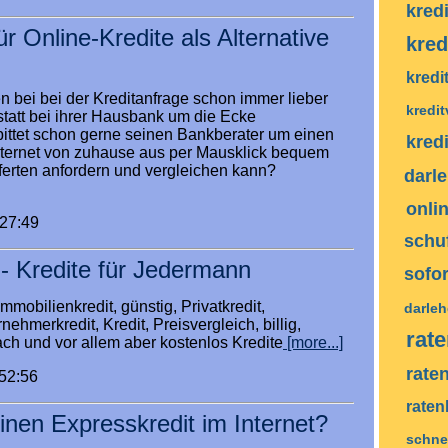
kred
r Online-Kredite als Alternative
kred
kredi
 bei bei der Kreditanfrage schon immer lieber
kredi
 statt bei ihrer Hausbank um die Ecke
ittet schon gerne seinen Bankberater um einen
kred
Internet von zuhause aus per Mausklick bequem
fferten anfordern und vergleichen kann?
darl
onli
:27:49
schu
 - Kredite für Jedermann
sofor
mmobilienkredit, günstig, Privatkredit,
darle
nehmerkredit, Kredit, Preisvergleich, billig,
rat
ach und vor allem aber kostenlos Kredite
[more...]
rate
:52:56
raten
einen Expresskredit im Internet?
schnel