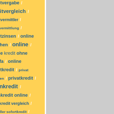
itvergabe
/
itvergleich
/
tvermittler
/
/
tvermittlung
itzinsen
online
/
online
ehen
/
/
ne
kredit
ohne
fa
online
/
tkredit
/
privat
privatkredit
/
/
hen
enkredit
/
nkredit online
/
kredit vergleich
/
/
ler sofortkredit