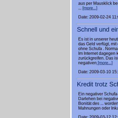
aus per Mausklick be
...
[more...]
Date: 2009-02-24 11
Schnell und ei
Es ist in unserer heut
das Geld verfügt, mit
ohne Schufa . Norma
Im Internet dagegen 
zurückgreifen. Das i
negativen
[more...]
Date: 2009-03-10 15
Kredit trotz S
Ein negativer Schufa-E
Darlehen bei negativ
Bonität des ... worde
Mahnungen oder Inka
Date: 2009-03-12 12