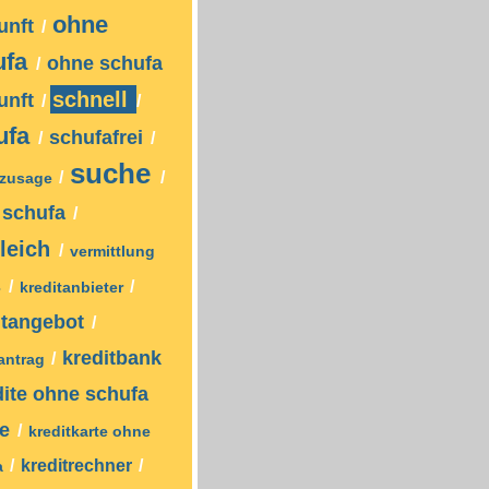
ohne
unft
/
ufa
ohne schufa
/
schnell
unft
/
/
ufa
schufafrei
/
/
suche
/
/
tzusage
z schufa
/
leich
/
vermittlung
s
/
/
kreditanbieter
itangebot
/
kreditbank
/
tantrag
dite ohne schufa
ne
/
kreditkarte ohne
/
kreditrechner
/
a