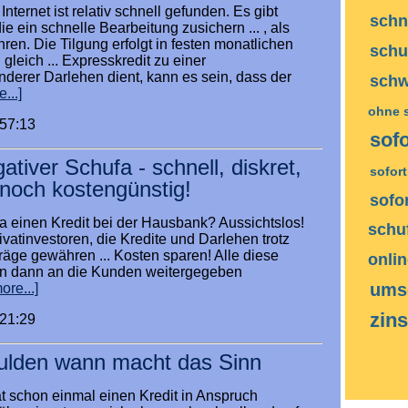
Internet ist relativ schnell gefunden. Es gibt
schn
ie ein schnelle Bearbeitung zusichern ... , als
en. Die Tilgung erfolgt in festen monatlichen
schu
gleich ... Expresskredit zu einer
erer Darlehen dient, kann es sein, dass der
schw
...]
ohne 
:57:13
sofo
gativer Schufa - schnell, diskret,
sofor
noch kostengünstig!
sofo
fa einen Kredit bei der Hausbank? Aussichtslos!
schu
ivatinvestoren, die Kredite und Darlehen trotz
räge gewähren ... Kosten sparen! Alle diese
onli
en dann an die Kunden weitergegeben
ums
ore...]
zin
:21:29
ulden wann macht das Sinn
t schon einmal einen Kredit in Anspruch