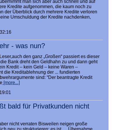
übernimmt man sich aber auch schnell und auf
ere Kredite aufgenommen, die kaum noch zu
nn der Überblick durch mehrere Kredite verloren
r eine Umschuldung der Kredite nachdenken,
:32:16
ehr - was nun?
 Leser,auch den ganz „Großen“ passiert es dieser
 die Bank dreht den Geldhahn zu und dann geht
ein Kredit – kein Geld – keine Waren –
 die Kreditablehnung der ... fundierten
bwehrargumente sind: “Der beantragte Kredit
re
[more...]
:19:01
ßt bald für Privatkunden nicht
aber nicht verraten Bisweilen neigen große
h neu zu strukturieren; es ist, ... Übernahme