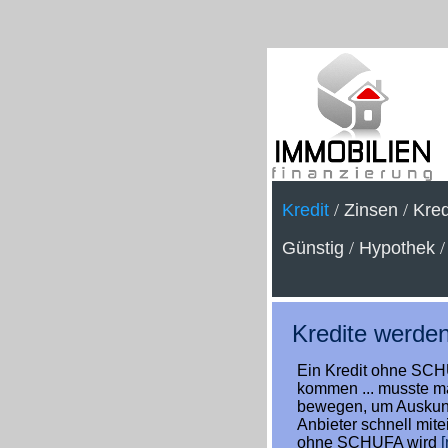
Kredit
/
Zinsen
/
Kred
Günstig
/
Hypothek
Kredite werden
Ein Kredit ohne SCHU
kommen ... musste m
bewegen, um Auskunft
Anbieter schnell mite
ohne SCHUFA wird
[