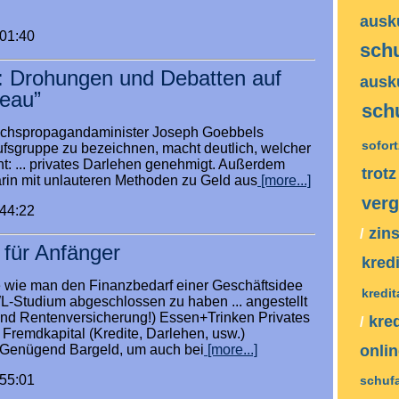
ausk
:01:40
sch
: Drohungen und Debatten auf
ausk
veau”
sch
ichspropagandaminister Joseph Goebbels
sofor
ufsgruppe zu bezeichnen, macht deutlich, welcher
ht: ... privates Darlehen genehmigt. Außerdem
trot
ärin mit unlauteren Methoden zu Geld aus
[more...]
verg
:44:22
zin
/
 für Anfänger
kred
e wie man den Finanzbedarf einer Geschäftsidee
kredi
WL-Studium abgeschlossen zu haben ... angestellt
und Rentenversicherung!) Essen+Trinken Privates
kre
/
 Fremdkapital (Kredite, Darlehen, usw.)
: Genügend Bargeld, um auch bei
[more...]
onli
:55:01
schuf