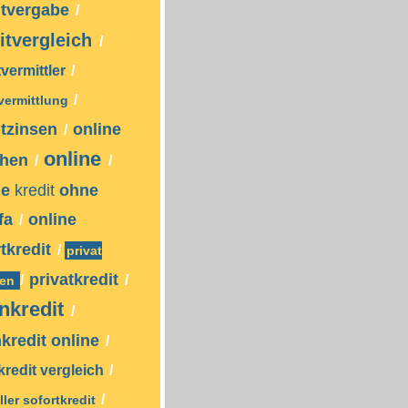
itvergabe
/
itvergleich
/
tvermittler
/
/
tvermittlung
itzinsen
online
/
online
ehen
/
/
ne
kredit
ohne
fa
online
/
tkredit
/
privat
privatkredit
/
/
hen
enkredit
/
nkredit online
/
kredit vergleich
/
/
ler sofortkredit