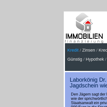
Kredit
/
Zinsen
/
Kred
Günstig
/
Hypothek
Laborkönig Dr.
Jagdschein wi
Den Jägern sagt der N
wie der sprichwörtlic
Staatsanwalt ein pri