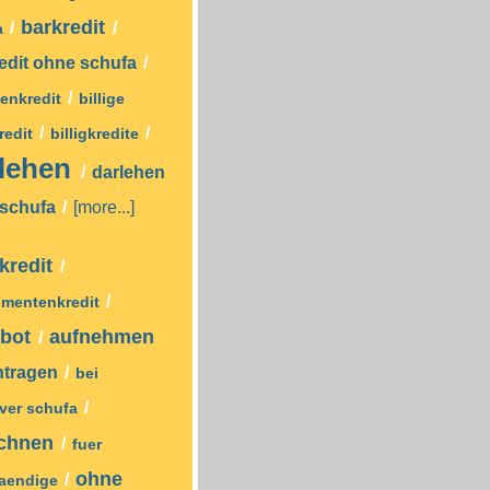
barkredit
/
/
a
edit ohne schufa
/
/
enkredit
billige
/
/
redit
billigkredite
rlehen
/
darlehen
 schufa
/
[more...]
nkredit
/
/
mentenkredit
ebot
aufnehmen
/
ntragen
/
bei
/
iver schufa
echnen
/
fuer
ohne
/
taendige