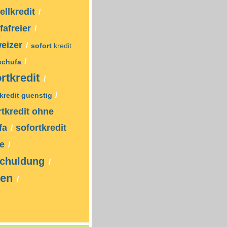
ellkredit
/
fafreier
/
eizer
/
sofort
kredit
/
schufa
rtkredit
/
/
tkredit guenstig
rtkredit ohne
fa
sofortkredit
/
ne
/
chuldung
/
sen
/