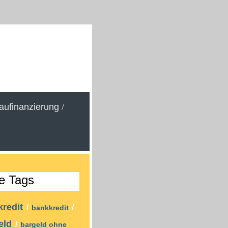
aufinanzierung
/
e Tags
kredit
/
/
bankkredit
eld
/
bargeld ohne