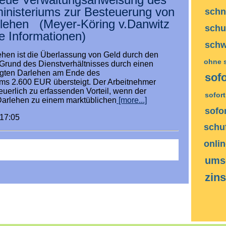
inisteriums zur Besteuerung von
schn
rlehen (Meyer-Köring v.Danwitz
schu
le Informationen)
schw
hen ist die Überlassung von Geld durch den
ohne 
 Grund des Dienstverhältnisses durch einen
tilgten Darlehen am Ende des
sofo
ms 2.600 EUR übersteigt. Der Arbeitnehmer
euerlich zu erfassenden Vorteil, wenn der
sofor
Darlehen zu einem marktüblichen
[more...]
sofo
:17:05
schu
onli
ums
zin