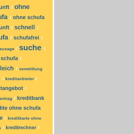
ohne
unft
/
ufa
ohne schufa
/
schnell
unft
/
/
ufa
schufafrei
/
/
suche
/
/
tzusage
z schufa
/
leich
/
vermittlung
s
/
/
kreditanbieter
itangebot
/
kreditbank
/
tantrag
dite ohne schufa
ne
/
kreditkarte ohne
/
kreditrechner
/
a