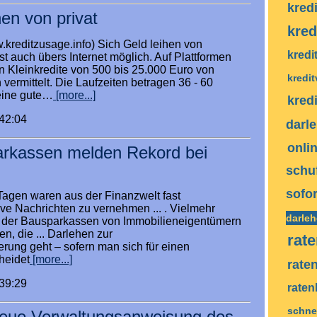
kred
hen von privat
kred
.kreditzusage.info) Sich Geld leihen von
kredi
st auch übers Internet möglich. Auf Plattformen
 Kleinkredite von 500 bis 25.000 Euro von
kredi
 vermittelt. Die Laufzeiten betragen 36 - 60
 eine gute…
[more...]
kred
:42:04
darl
onli
arkassen melden Rekord bei
schu
sofor
agen waren aus der Finanzwelt fast
ive Nachrichten zu vernehmen ... . Vielmehr
darle
 der Bausparkassen von Immobilieneigentümern
, die ... Darlehen zur
rat
rung geht – sofern man sich für einen
cheidet
[more...]
rate
:39:29
raten
schnel
Neue Verwaltungsanweisung des