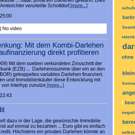
skasse ... hatte, privat ein Darlehen gewährt. Dies
Amtsrichter verurteilte Schottdorf
[more...]
schuf
:25:00
barkr
beamt
|
No video
ratenk
enkung: Mit dem Kombi-Darlehen
da
ufinanzierung direkt profitieren
ohne
09) Mit dem soeben verkündeten Zinsschritt der
lbank (EZB) ... Darlehenssumme über ein an den
klei
OR) gekoppeltes variables Darlehen finanziert.
rren und Immobilienkäufer diese Entwicklung mit
konsu
von Interhyp zunutze
[more...]
ang
:22:43
/
bea
it
negat
iell dazu in der Lage, die gewünschte Immobilie
ber
d auf einmal zu bezahlen ... Euro gibt es einfach
Kredit. Höchstens ein privates Darlehen könnte an
selbs