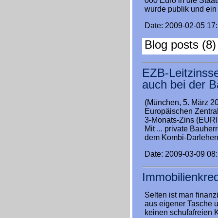
000 Euro in die Staat
wurde publik und ein 
Date: 2009-02-05 17
Blog posts (8)
EZB-Leitzinss
auch bei der Ba
(München, 5. März 20
Europäischen Zentra
3-Monats-Zins (EURIB
Mit ... private Bauhe
dem Kombi-Darlehen 
Date: 2009-03-09 08
Immobilienkred
Selten ist man finanz
aus eigener Tasche un
keinen schufafreien 