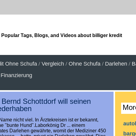
Popular Tags, Blogs, and Videos about billiger kredit
it Ohne Schufa
/
Vergleich
/
Ohne Schufa
/
Darlehen
/
B
/
Finanzierung
 Bernd Schottdorf will seinen
Mor
ederhaben
ame nicht viel. In Ärztekreisen ist er bekannt,
auto
he "bunte Hund".Laborkönig Dr ... einem
vates Darlehen gewährte, womit der Mediziner 450
barg