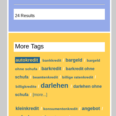
24 Results
More Tags
autokredit
bargeld
/
/
/
bankkredit
bargeld
barkredit
/
/
barkredit ohne
ohne schufa
schufa
/
/
/
beamtenkredit
billige ratenkredit
darlehen
/
/
darlehen ohne
billigkredite
schufa
/
[more...]
kleinkredit
angebot
/
/
/
konsumentenkredit