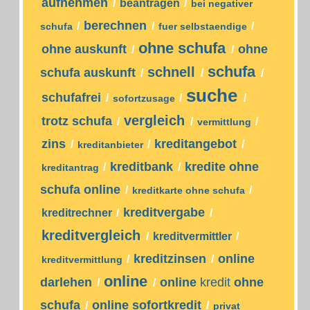
aufnehmen
/
beantragen
/
bei negativer
berechnen
/
/
/
schufa
fuer selbstaendige
ohne schufa
ohne auskunft
ohne
/
/
schufa
schnell
schufa auskunft
/
/
/
suche
schufafrei
/
/
/
sofortzusage
vergleich
trotz schufa
/
/
/
vermittlung
zins
kreditangebot
/
/
/
kreditanbieter
kreditbank
kredite ohne
/
/
kreditantrag
schufa online
/
/
kreditkarte ohne schufa
kreditvergabe
kreditrechner
/
/
kreditvergleich
/
kreditvermittler
/
kreditzinsen
online
/
/
kreditvermittlung
online
darlehen
online
kredit
ohne
/
/
schufa
online sofortkredit
/
/
privat