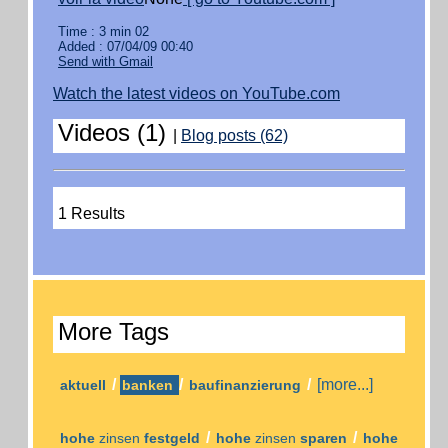
Time : 3 min 02
Added : 07/04/09 00:40
Send with Gmail
Watch the latest videos on YouTube.com
Videos (1)
|
Blog posts (62)
1 Results
More Tags
/
/
/
[more...]
aktuell
banken
baufinanzierung
/
/
hohe
zinsen
festgeld
hohe
zinsen
sparen
hohe