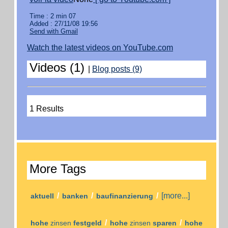
Time : 2 min 07
Added : 27/11/08 19:56
Send with Gmail
Watch the latest videos on YouTube.com
Videos (1)
|
Blog posts (9)
1 Results
More Tags
/
/
/
[more...]
aktuell
banken
baufinanzierung
/
/
hohe
zinsen
festgeld
hohe
zinsen
sparen
hohe