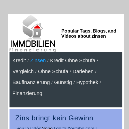
Popular Tags, Blogs, and
Videos about zinsen
Kredit
/
Zinsen
/
Kredit Ohne Schufa
/
Vergleich
/
Ohne Schufa
/
Darlehen
/
Baufinanzierung
/
Günstig
/
Hypothek
/
Finanzierung
Zins bringt kein Gewinn
voir la vidéo
None
[ go to Youtube.com ]