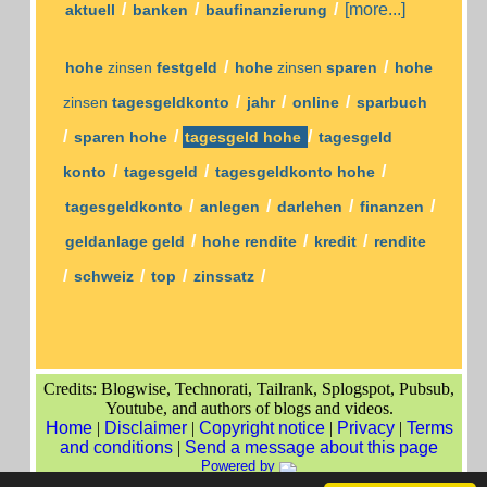
/
/
/
[more...]
aktuell
banken
baufinanzierung
/
/
hohe
zinsen
festgeld
hohe
zinsen
sparen
hohe
/
/
/
zinsen
tagesgeldkonto
jahr
online
sparbuch
/
/
/
sparen hohe
tagesgeld hohe
tagesgeld
/
/
/
konto
tagesgeld
tagesgeldkonto hohe
/
/
/
/
tagesgeldkonto
anlegen
darlehen
finanzen
/
/
/
geldanlage geld
hohe rendite
kredit
rendite
/
/
/
/
schweiz
top
zinssatz
Credits: Blogwise, Technorati, Tailrank, Splogspot, Pubsub,
Youtube, and authors of blogs and videos.
Home
|
Disclaimer
|
Copyright notice
|
Privacy
|
Terms
and conditions
|
Send a message about this page
Powered by